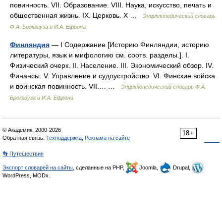
повинность. VII. Образование. VIII. Наука, искусство, печать и
общественная жизнь. IX. Церковь. X …
Энциклопедический словарь
Ф.А. Брокгауза и И.А. Ефрона
Финляндия
— I Содержание [Историю Финляндии, историю
литературы, язык и мифологию см. соотв. разделы.]. I.
Физический очерк. II. Население. III. Экономический обзор. IV.
Финансы. V. Управление и судоустройство. VI. Финские войска
и воинская повинность. VII.… …
Энциклопедический словарь Ф.А.
Брокгауза и И.А. Ефрона
© Академик, 2000-2026
18+
Обратная связь:
Техподдержка
,
Реклама на сайте
👣 Путешествия
Экспорт словарей на сайты
, сделанные на PHP,
Joomla,
Drupal,
WordPress, MODx.