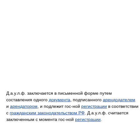
Д.а.у.л.ф. заключается в письменной форме путем
составления одного
документа
, подписанного
арендодателем
и
арендатором
, и подлежит гос-ной
регистрации
в соответствии
с
гражданским законодательством РФ
. Д.а.у.л.ф. считается
заключенным с момента гос-ной
регистрации
.