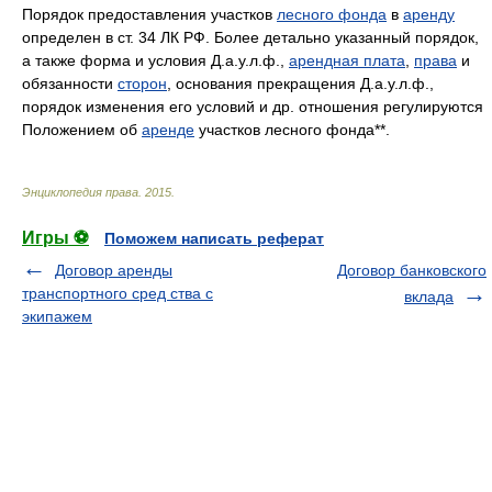
Порядок предоставления участков
лесного фонда
в
аренду
определен в ст. 34 ЛК РФ. Более детально указанный порядок,
а также форма и условия Д.а.у.л.ф.,
арендная плата
,
права
и
обязанности
сторон
, основания прекращения Д.а.у.л.ф.,
порядок изменения его условий и др. отношения регулируются
Положением об
аренде
участков лесного фонда**.
Энциклопедия права
.
2015
.
Игры ⚽
Поможем написать реферат
Договор аренды
Договор банковского
транспортного сред ства с
вклада
экипажем