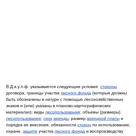
В Д.а.у.л.ф. указываются следующие условия:
стороны
договора; границы участка
лесного фонда
(которые должны
быть обозначены в натуре с помощью лесохозяйственных
знаков и (или) указаны в планово-картографических
материалах); виды
лесопользования
; объемы (размеры)
лесопользования
;
срок
аренды
; размер
арендной платы
и
порядок ее внесения; обязанности
сторон
по использованию,
охране,
защите
участка
лесного фонда
и воспроизводству